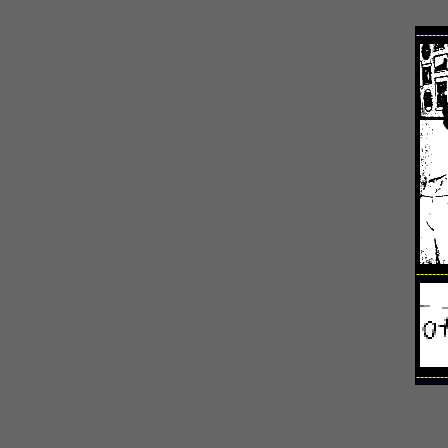
--------
--------
--------